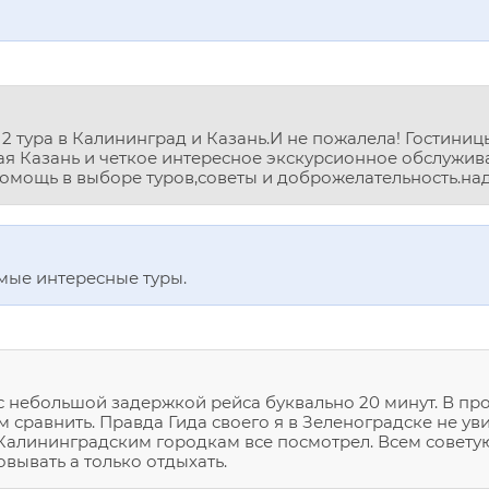
 2 тура в Калининград и Казань.И не пожалела! Гостини
ая Казань и четкое интересное экскурсионное обслужи
помощь в выборе туров,советы и доброжелательность.на
мые интересные туры.
 небольшой задержкой рейса буквально 20 минут. В прош
 сравнить. Правда Гида своего я в Зеленоградске не уви
 Калининградским городкам все посмотрел. Всем совету
вывать а только отдыхать.