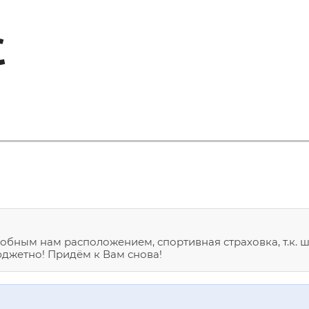
С
добным нам расположением, спортивная страховка, т.к. ш
юджетно! Придём к Вам снова!