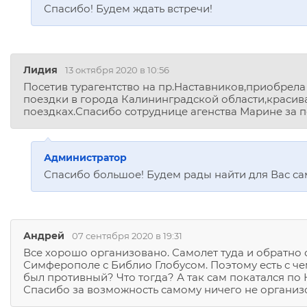
Спасибо! Будем ждать встречи!
Лидия
13 октября 2020 в 10:56
Посетив турагентство на пр.Наставников,приобрела
поездки в города Калининградской области,красив
поездках.Спасибо сотруднице агенства Марине за 
Администратор
Спасибо большое! Будем рады найти для Вас са
Андрей
07 сентября 2020 в 19:31
Все хорошо организовано. Самолет туда и обратно с
Симферополе с Библио Глобусом. Поэтому есть с чем
был противный? Что тогда? А так сам покатался по
Спасибо за возможность самому ничего не организо